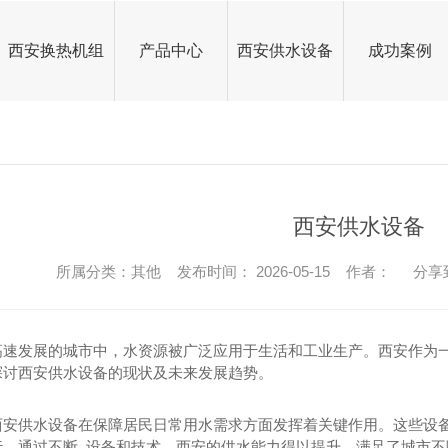
西安换热机组
产品中心
西安供水设备
成功案例
西安换热器
西安板式换热器
西安换热器
西安板式换热器
公司头条
西安换热机组
板式换热器生产
换热机组厂家
西安换热机组
板式换热器生产
换热机组厂家
行业资讯
西安供水设备
板式换热机组价格
板式换热器厂家
供水设备厂家
西安供水设备
板式换热机组价格
板式换热器厂家
供水设备厂家
常见问题
西安供水设备
烟气余热回收器
西安变频恒压供水机组
余热回收换热器
换热机组厂家
板式换热器
烟气余热回收器
西安变频恒压供水机组
余热回收换热器
换热机组厂家
板式换热器
其他
所属分类：其他 发布时间： 2026-05-15 作者：
分享
西安水箱
变频恒压供水设备
烟气余热回收器
换热机组加工
不锈钢水箱
西安水箱
变频恒压供水设备
烟气余热回收器
换热机组加工
不锈钢水箱
高速发展的城市中，水资源被广泛应用于生活和工业生产。西安作为
西安锅炉
烟气余热回收换热器
西安模块锅炉
玻璃钢水箱
供水设备
西安锅炉
烟气余热回收换热器
西安模块锅炉
玻璃钢水箱
供水设备
探讨西安供水设备的现状及未来发展趋势。
其他设备
碳钢水箱厂家
隔油提污设备
模块锅炉
其他设备
碳钢水箱厂家
隔油提污设备
模块锅炉
西安供水设备在保障居民日常用水需求方面发挥着关键作用。这些设备
西安换热站
天然气锅炉厂家
换热器厂家
换热站现场
西安换热站
天然气锅炉厂家
换热器厂家
换热站现场
行。通过不断..设备和技术，西安的供水能力得以提升，满足了城市