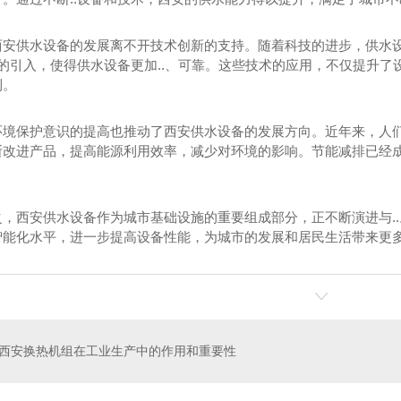
西安换热站厂家
软水器厂家
西安换热站厂家
软水器厂家
西安供水设备的发展离不开技术创新的支持。随着科技的进步，供水
具的引入，使得供水设备更加..、可靠。这些技术的应用，不仅提升
陕西换热站厂家
分集水器厂家
陕西换热站厂家
分集水器厂家
利。
换热站实拍
换热站实拍
环境保护意识的提高也推动了西安供水设备的发展方向。近年来，人
断改进产品，提高能源利用效率，减少对环境的影响。节能减排已经
之，西安供水设备作为城市基础设施的重要组成部分，正不断演进与.
智能化水平，进一步提高设备性能，为城市的发展和居民生活带来更
机组价格
换热机组厂家
西安换热机组在工业生产中的作用和重要性