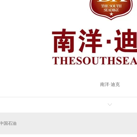
西安换热站厂家
软水器厂家
西安换热站厂家
软水器厂家
陕西换热站厂家
分集水器厂家
陕西换热站厂家
分集水器厂家
机组价格
换热机组厂家
换热站实拍
换热站实拍
南洋·迪克
中国石油