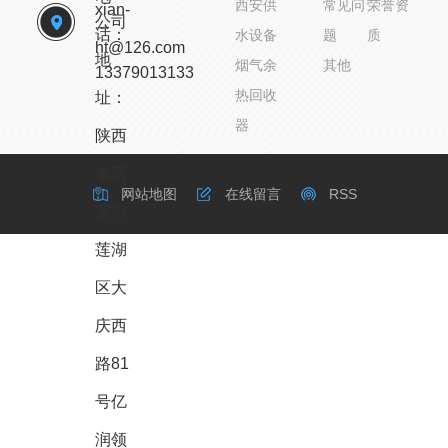
西安供
常见问
荣誉资
xian-
公司
话：
水设备
题
质
ht@126.com
地
烟气余
其他
13379013133
热回收
址：
器
陕西
省西
网站地图
在线留言
RSS
安市
莲湖
备案号：
陕ICP备
您有
2
条未读询盘信息!
XML
区大
2021009359号
庆西
Copyright © 西安宏腾
路81
冷暖机电设备制造有限
号亿
公司 版权所有 技术支
持：
城市分站
：
陕
润领