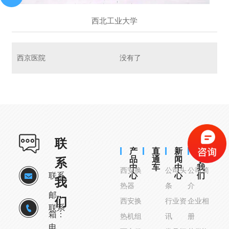
西北工业大学
西京医院
没有了
联
产
直
新
关
品
通
闻
于
系
中
车
中
我
西安换
公司头
公司简
联系
心
心
们
我
热器
条
介
邮
们
西安换
行业资
企业相
联系
箱：
热机组
讯
册
电